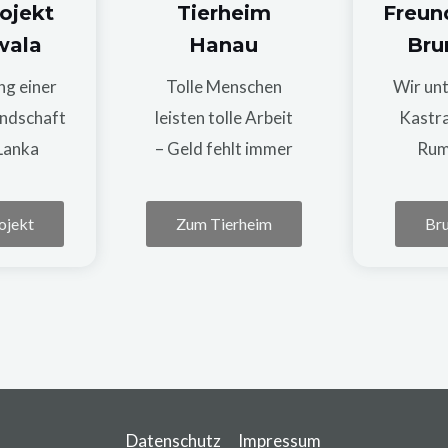
rojekt
Tierheim
Freun
wala
Hanau
Bru
ng einer
Tolle Menschen
Wir un
ndschaft
leisten tolle Arbeit
Kastra
 Lanka
– Geld fehlt immer
Rum
ojekt
Zum Tierheim
Br
Datenschutz
Impressum