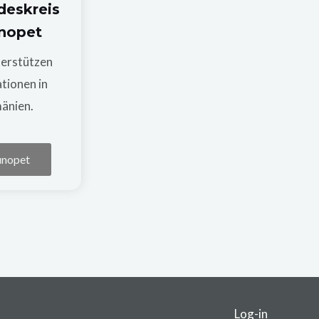
deskreis
nopet
terstützen
tionen in
änien.
unopet
Log-in