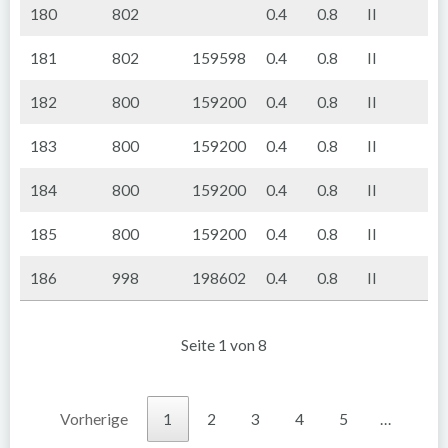
180
802
0.4
0.8
II
181
802
159598
0.4
0.8
II
182
800
159200
0.4
0.8
II
183
800
159200
0.4
0.8
II
184
800
159200
0.4
0.8
II
185
800
159200
0.4
0.8
II
186
998
198602
0.4
0.8
II
Seite 1 von 8
Vorherige
1
2
3
4
5
…