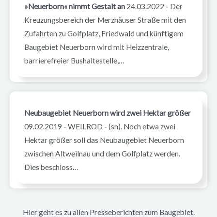
»Neuerborn« nimmt Gestalt an
24.03.2022
-
Der
Bauausschuss der Gemeinde Weilrod und
Kreuzungsbereich der Merzhäuser Straße mit den
am 12.12.2019 in der Gemeindevertretung
Zufahrten zu Golfplatz, Friedwald und künftigem
Weilrod beraten und zur zweiten
Baugebiet Neuerborn wird mit Heizzentrale,
Offenlage vorgelegt werden können.
barrierefreier Bushaltestelle,…
Aktuell findet die erste Offenlage des
Bebauungsplans statt. Bis zum 12.06.2019
13.05.2019
können Bürger und Träger öffentlicher
Neubaugebiet Neuerborn wird zwei Hektar größer
Belange zum Planungsstand Anregungen
09.02.2019
-
WEILROD - (sn). Noch etwa zwei
abgeben.
Hektar größer soll das Neubaugebiet Neuerborn
zwischen Altweilnau und dem Golfplatz werden.
Dies beschloss…
Hier geht es zu allen Presseberichten zum Baugebiet.