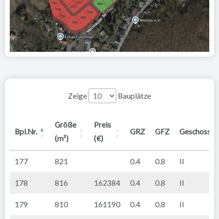
Zeige
Bauplätze
Größe
Preis
Bpl.Nr.
GRZ
GFZ
Geschosse
(m²)
(€)
177
821
0.4
0.8
II
178
816
162384
0.4
0.8
II
179
810
161190
0.4
0.8
II