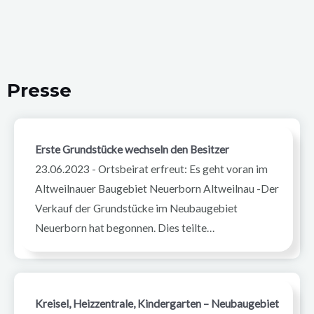
02.03.2021
jetzt geht’s los.
Der Bebauungsplan Weilrod, „Neuerborn“,
19.12.2020
wurde von der Gemeinde Weilrod
Presse
veröffentlicht und ist damit rechtskräftig.
Zwischen Montag, dem 07.09.2020 und
Freitag, dem 09.10.2020 findet im Rathaus
Erste Grundstücke wechseln den Besitzer
01.09.2020
die erneute Offenlage des
23.06.2023
-
Ortsbeirat erfreut: Es geht voran im
Bebauungsplans statt.
Altweilnauer Baugebiet Neuerborn Altweilnau -Der
Verkauf der Grundstücke im Neubaugebiet
Die Gemeinde Weilrod ist derzeit
Neuerborn hat begonnen. Dies teilte…
gemeinsam mit den Fachplanern dabei, die
Anregungen/Einwendungen der 1.
Offenlage zum Bebauungsplan
„Neuerborn“ zu bearbeiten, so dass diese
19.11.2019
Kreisel, Heizzentrale, Kindergarten – Neubaugebiet
voraussichtlich am 21.11.2019 im