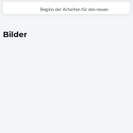
Beginn der Arbeiten für den neuen
Juli 2024
Kreisverkehr auf der Landesstraße
zwischen Baugebiet und Friedwald.
Bilder
Fertigstellung des Vorstufenausbaus des
07.05.2024
2. Bauabschnittes.
Einweihung der neuen Heizzentrale,
29.10.2023
künstlerisch gestaltet von ortsansässigen
Jugendlichen, am Baugebiet.
August
Beginn der Erschließungsarbeiten für den
2023
zweiten Bauabschnitt.
Das erste Haus entsteht im neuen
Baugebiet. Sobald alle Grundstücke
01.10.2022
verkauft sind, starten wir mit dem 2.