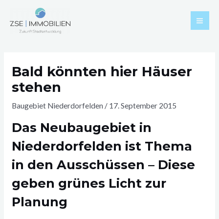
Zum
Mai
Inhalt
Men
springen
Post
navigation
Bald könnten hier Häuser
stehen
Baugebiet Niederdorfelden
/
17. September 2015
Das Neubaugebiet in
Niederdorfelden ist Thema
in den Ausschüssen – Diese
geben grünes Licht zur
Planung