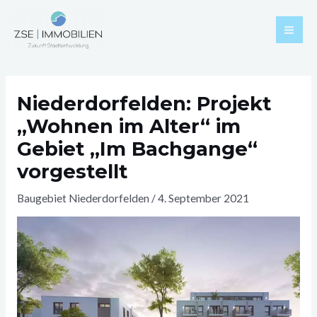
Zum
Mai
Inhalt
Men
springen
Post
navigation
Niederdorfelden: Projekt
„Wohnen im Alter“ im
Gebiet „Im Bachgange“
vorgestellt
Baugebiet Niederdorfelden
/
4. September 2021