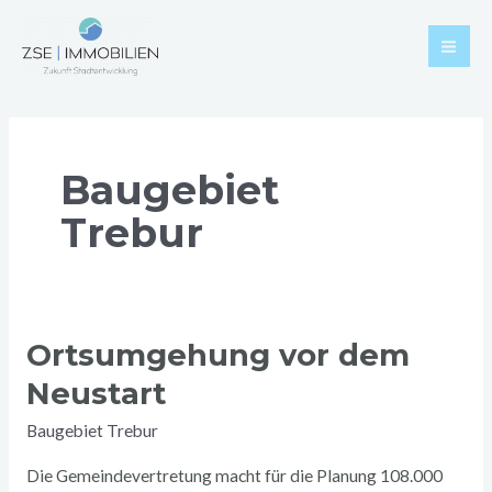
Zum
Mai
Inhalt
Men
springen
Baugebiet
Trebur
Ortsumgehung vor dem
Ortsumgehung
vor
Neustart
dem
Baugebiet Trebur
Neustart
Die Gemeindevertretung macht für die Planung 108.000