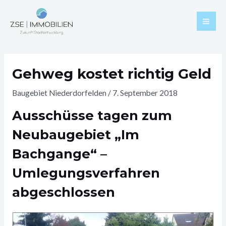
Zum
Mai
Inhalt
Men
springen
Post
navigation
Gehweg kostet richtig Geld
Baugebiet Niederdorfelden
/
7. September 2018
Ausschüsse tagen zum
Neubaugebiet „Im
Bachgange“ –
Umlegungsverfahren
abgeschlossen